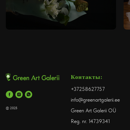
Контакты:
+37258627757
info@greenartgalerii.ee
© 2025
Green Art Galerii OÜ
Reg. nr. 14739341